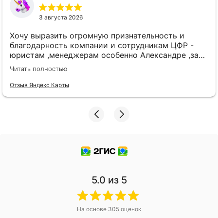
3 августа 2026
Хочу выразить огромную признательность и
благодарность компании и сотрудникам ЦФР -
юристам ,менеджерам особенно Александре ,за
представление моих интересов в суде
Читать полностью
,профессионализм, и подробные разъяснения на
каждом этапе.
Отзыв Яндекс Карты
5.0
из 5
На основе
305
оценок