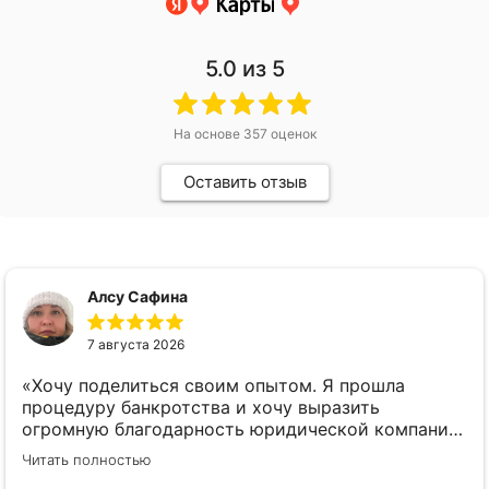
5.0
из 5
На основе
357
оценок
Оставить отзыв
Алсу Сафина
7 августа 2026
«Хочу поделиться своим опытом. Я прошла
процедуру банкротства и хочу выразить
огромную благодарность юридической компании.
Центр финансовых решений. Юрист взял на себя
Читать полностью
анализ, подготовку документов и