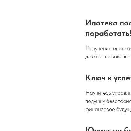
Ипотека пос
поработать
Получение ипотеки
доказать свою пла
Ключ к успе
Научитесь управл
подушку безопасно
финансовое будущ
Юрист по б