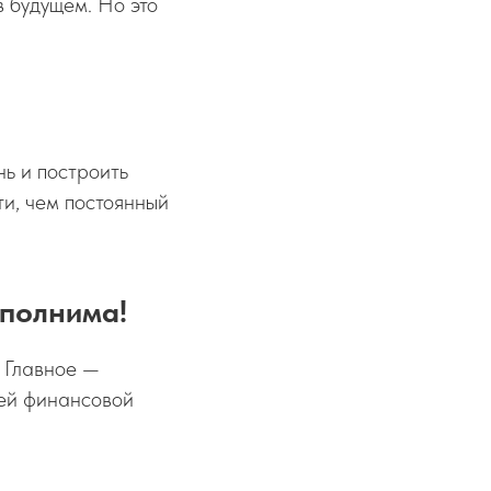
в будущем. Но это
?
нь и построить
и, чем постоянный
ыполнима!
 Главное —
оей финансовой