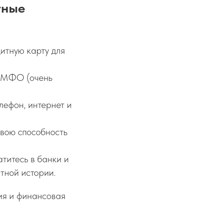
тные
итную карту для
в МФО (очень
лефон, интернет и
свою способность
титесь в банки и
тной истории.
ия и финансовая