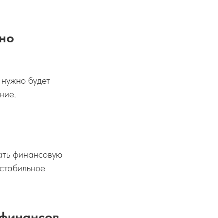
жно
 нужно будет
ние.
ать финансовую
 стабильное
 финансов