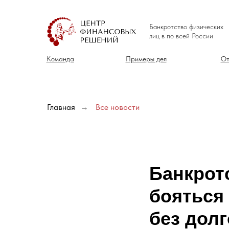
Банкротство физических
лиц в по всей России
Команда
Примеры дел
От
Главная
→
Все новости
Банкротс
бояться
без дол