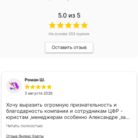
5.0
из 5
На основе
353
оценок
Оставить отзыв
Роман Ш.
3 августа 2026
Хочу выразить огромную признательность и
благодарность компании и сотрудникам ЦФР -
юристам ,менеджерам особенно Александре ,за
представление моих интересов в суде
Читать полностью
,профессионализм, и подробные разъяснения на
каждом этапе.
Отзыв Яндекс Карты