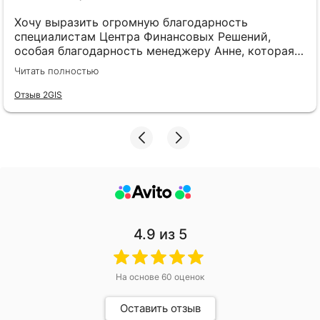
Хочу выразить огромную благодарность
специалистам Центра Финансовых Решений,
особая благодарность менеджеру Анне, которая
на протяжении всего периода оставалась на
Читать полностью
связи, быстро и понятно отвечала на
интересующие вопросы! Эта компания привлекла
Отзыв 2GIS
индивидуальным подходом. Всё объяснили
подробно и понятно, все сотрудники максимально
вежливые и приветливы. Обратилась к ним за
помощью в сентябре того года, и вот прошло
последнее слушанье и я наконец-то избавилась от
этого груза! Спасибо огромное.
4.9
из 5
На основе
60
оценок
Оставить отзыв