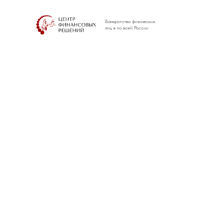
Банкротство физических
лиц в по всей России