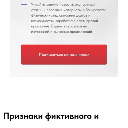
Читайте свежие новости, экспертные
статьи и полезные материалы о банкротстве
физических лиц, списании долгов и
возможностях заработка в партнёрской
программе. Будьте в курсе важных
изменений и выгодных предложений
Признаки фиктивного и
преднамеренного
Подписаться на наш канал
банкротства: как не попасть
под ответственность
главная
/
блог
/ Признаки фиктивного и...
05.05.2026
984
Содержание
В каких случаях должнику (физ. лицу)
могут отказать в банкротстве
Субсидиарная ответственность