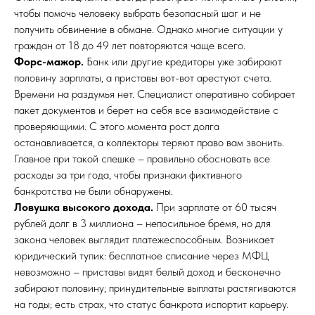
чтобы помочь человеку выбрать безопасный шаг и не
получить обвинение в обмане. Однако многие ситуации у
граждан от 18 до 49 лет повторяются чаще всего.
Форс-мажор.
Банк или другие кредиторы уже забирают
половину зарплаты, а приставы вот-вот арестуют счета.
Времени на раздумья нет. Специалист оперативно собирает
пакет документов и берет на себя все взаимодействие с
проверяющими. С этого момента рост долга
останавливается, а коллекторы теряют право вам звонить.
Главное при такой спешке – правильно обосновать все
расходы за три года, чтобы признаки фиктивного
банкротства не были обнаружены.
Ловушка высокого дохода.
При зарплате от 60 тысяч
рублей долг в 3 миллиона – непосильное бремя, но для
закона человек выглядит платежеспособным. Возникает
юридический тупик: бесплатное списание через МФЦ
невозможно – приставы видят белый доход и бесконечно
забирают половину; принудительные выплаты растягиваются
на годы; есть страх, что статус банкрота испортит карьеру.