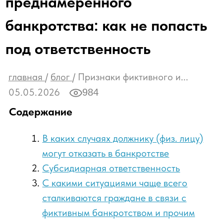
С какими ситуациями чаще всего
сталкиваются граждане в связи с
фиктивным банкротством и прочим
обманом
Как пройти процедуру банкротства
Приставы и налоговая не спешат верить
без штрафов
должникам на слово, поэтому любая
процедура банкротства физлица или
компании начинается с тщательной проверки
всех финансовых потоков за последние три
года. Если проверка покажет, что банкротство
было создано искусственно, долги никто не
спишет, а дело передадут в прокуратуру.
Арбитражный управляющий в этом процессе
играет роль независимого детектива, который
обязан провести детальный анализ вашей
платежеспособности. Его задача – выявить, не
пытается ли гражданин или руководитель
совершить экономическое преступление.
Именно поэтому крайне важно своевременно
привлекать опытных юристов, которые
проведут предваряющий аудит и оценят риски