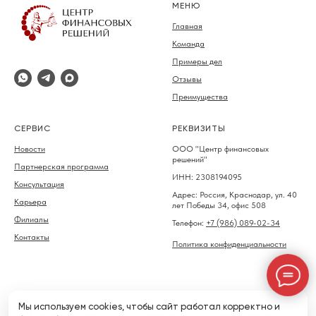
МЕНЮ
Главная
Команда
Примеры дел
Отзывы
Преимущества
СЕРВИС
РЕКВИЗИТЫ
Новости
ООО "Центр финансовых
решений"
Партнерская программа
ИНН: 2308194095
Консультация
Адрес: Россия, Краснодар, ул. 40
Карьера
лет Победы 34, офис 508
Филиалы
Телефон:
+7 (986) 089-02-34
Контакты
Политика конфиденциальности
Центр финансовых решений © 2016-2025г.
Мы используем cookies, чтобы сайт работал корректно и
Все права защищены. Копирование и использование