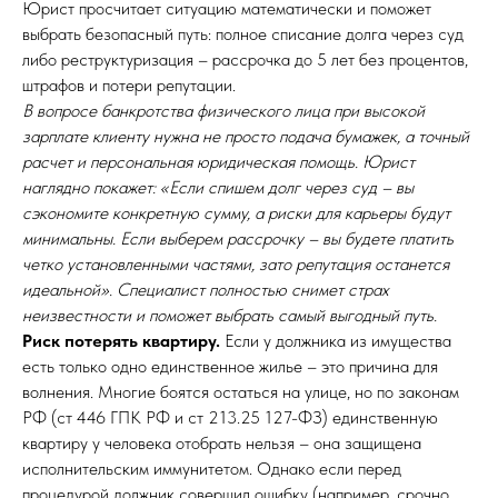
Юрист просчитает ситуацию математически и поможет
выбрать безопасный путь: полное списание долга через суд
либо реструктуризация – рассрочка до 5 лет без процентов,
штрафов и потери репутации.
В вопросе банкротства физического лица при высокой
зарплате клиенту нужна не просто подача бумажек, а точный
расчет и персональная юридическая помощь. Юрист
наглядно покажет: «Если спишем долг через суд – вы
сэкономите конкретную сумму, а риски для карьеры будут
минимальны. Если выберем рассрочку – вы будете платить
четко установленными частями, зато репутация останется
идеальной». Специалист полностью снимет страх
неизвестности и поможет выбрать самый выгодный путь.
Риск потерять квартиру.
Если у должника из имущества
есть только одно единственное жилье – это причина для
волнения. Многие боятся остаться на улице, но по законам
РФ (ст 446 ГПК РФ и ст 213.25 127-ФЗ) единственную
квартиру у человека отобрать нельзя – она защищена
исполнительским иммунитетом. Однако если перед
процедурой должник совершил ошибку (например, срочно