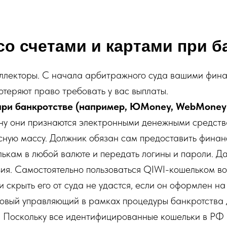
о счетами и картами при б
оллекторы. С начала арбитражного суда вашими фин
теряют право требовать у вас выплаты.
при банкротстве (например, ЮMoney, WebMoney 
кону они признаются электронными денежными средст
сную массу. Должник обязан сам предоставить финан
ькам в любой валюте и передать логины и пароли. Д
нзия. Самостоятельно пользоваться QIWI-кошельком в
и скрыть его от суда не удастся, если он оформлен н
овый управляющий в рамках процедуры банкротства 
. Поскольку все идентифицированные кошельки в РФ