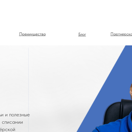
Преимущества
Партнерска
Блог
ьи и полезные
, списании
нёрской