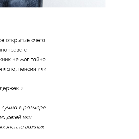
е открытые счета
инансового
жник не мог тайно
плата, пенсия или
адержек и
я сумма в размере
их детей или
 жизненно важных