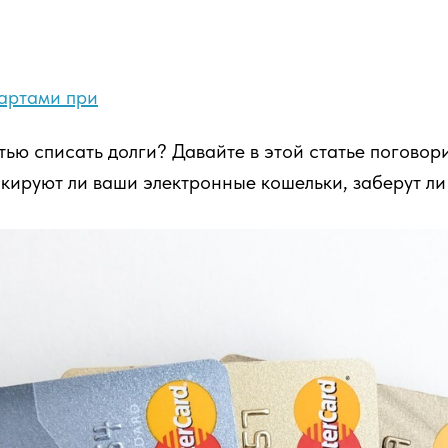
картами при
ью списать долги? Давайте в этой статье поговорим
окируют ли ваши электронные кошельки, заберут ли