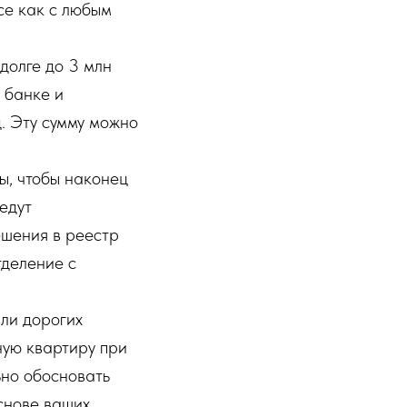
се как с любым
долге до 3 млн
 банке и
. Эту сумму можно
ы, чтобы наконец
едут
ешения в реестр
тделение с
или дорогих
ную квартиру при
ьно обосновать
снове ваших