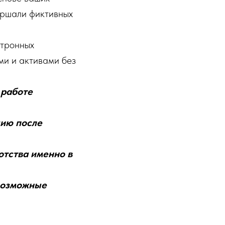
вершали фиктивных
ктронных
ми и активами без
 работе
цию после
отства именно в
 возможные