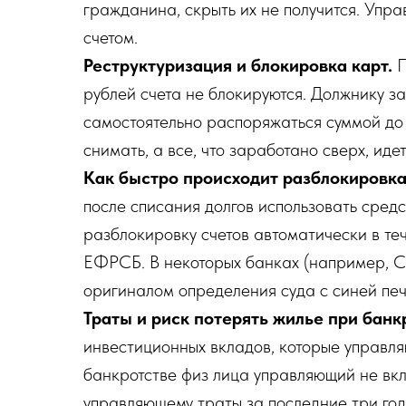
гражданина, скрыть их не получится. Упр
счетом.
Реструктуризация и блокировка карт.
П
рублей счета не блокируются. Должнику з
самостоятельно распоряжаться суммой до 
снимать, а все, что заработано сверх, иде
Как быстро происходит разблокировка
после списания долгов использовать сред
разблокировку счетов автоматически в те
ЕФРСБ. В некоторых банках (например, С
оригиналом определения суда с синей печ
Траты и риск потерять жилье при банк
инвестиционных вкладов, которые управля
банкротстве физ лица управляющий не вкл
управляющему траты за последние три го