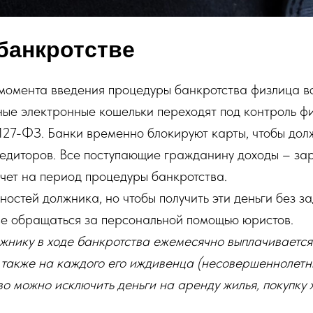
банкротстве
момента введения процедуры банкротства физлица вс
ые электронные кошельки переходят под контроль ф
127-ФЗ. Банки временно блокируют карты, чтобы дол
кредиторов. Все поступающие гражданину доходы – зар
чет на период процедуры банкротства.
остей должника, но чтобы получить эти деньги без з
ве обращаться за персональной помощью юристов.
лжнику в ходе банкротства ежемесячно выплачиваетс
 также на каждого его иждивенца (несовершеннолетн
во можно исключить деньги на аренду жилья, покупку