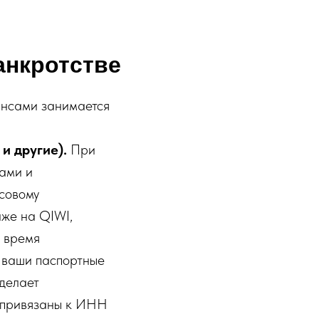
анкротстве
ансами занимается
и другие).
При
вами и
совому
аже на QIWI,
о время
а ваши паспортные
делает
 привязаны к ИНН