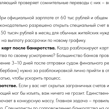
авляющий проверяет сомнительные переводы с них – в
ри официальной зарплате от 60 тыс рублей и общем 
аконодательно разрешено открыть специальный счет в
50 тысяч рублей в месяц для обычных житейских нужд
т на выплату рассрочки по новому графику.
 карт после банкротства.
Когда разблокируют карт
ства по своему усмотрению? Большинство банков пров
чение 3–10 дней после отправки судом финального р
бербанк) нужно за разблокировкой лично прийти в о
атью, чтобы ускорить процесс.
ротстве.
Если у вас нет скрытых заграничных счетов 
ющий мог бы изъять, вам ничего не грозит. Единствен
ючает в конкурсную массу. Главная задача – правил
да. Специалисты по сопровождению банкротства на о